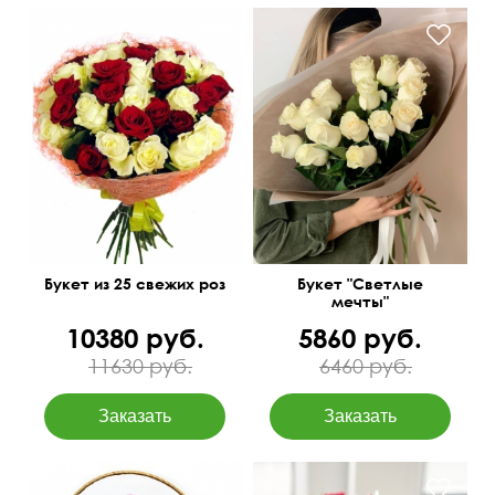
Премиум сорта
15 роз Эквадор 50 см
60 см
40 см
Букет из 25 свежих роз
Букет "Светлые
мечты"
10380 руб.
5860 руб.
11630 руб.
6460 руб.