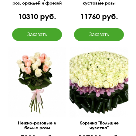
роз, орхидей и фрезий
кустовые розы
10310 руб.
11760 руб.
Букет-конструктор,
251 роза, орхидеи
количество цветов
(цимбидиум), аспидистра,
можно изменить
салал, оазис.
50 см
30 см
60 см
80 см
Нежно-розовые и
Корзина "Большие
белые розы
чувства"