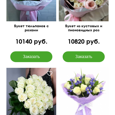
Букет тюльпанов с
Букет из кустовых и
розами
пионовидных роз
10140 руб.
10820 руб.
Роза Vendella, ирис Blue
magic, сизаль
50 см
25 см
50 см
40 см