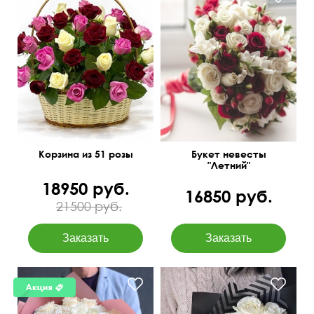
Одиночные и кустовые
розы, гиперикум, лента
50 см
60 см
кружевная
Корзина из 51 розы
Букет невесты
"Летний"
18950 руб.
16850 руб.
21500 руб.