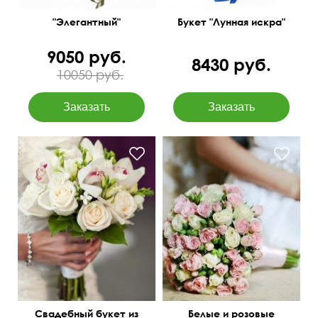
"Элегантный"
Букет "Лунная искра"
9050 руб.
8430 руб.
10050 руб.
С листьями салала
Свадебный букет из
Белые и розовые