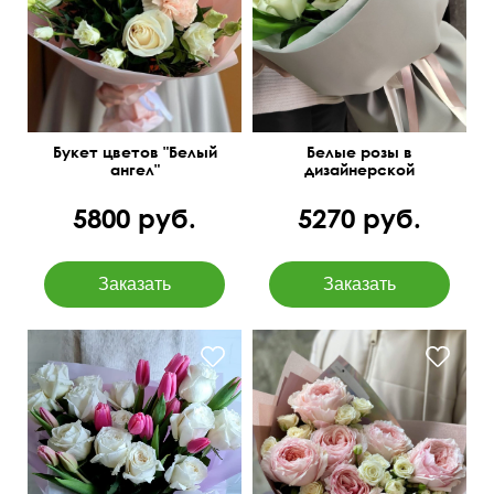
50 см
40 см
50 см
25 см
Букет цветов "Белый
Белые розы в
ангел"
дизайнерской
упаковке
5800 руб.
5270 руб.
Нежнейшие сочетания
50 см
40 см