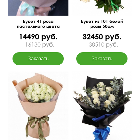
Букет 41 роза
Букет из 101 белой
пастельного цвета
розы 50см
14490 руб.
32450 руб.
16130 руб.
38510 руб.
11 белых роз, эвкалипт
Бэби Блу, матовая пленка,
60 см
40 см
атласная лента.
55 см
45 см