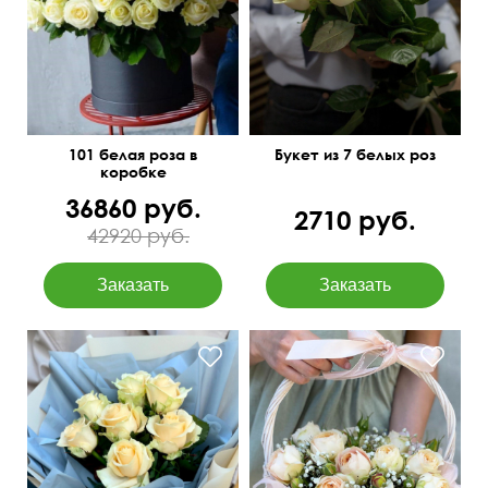
101 белая роза в
Букет из 7 белых роз
коробке
36860 руб.
2710 руб.
42920 руб.
Розы, гипсофила, зелень,
В пышном оформлении
оазис, корзина плетёная,
бант