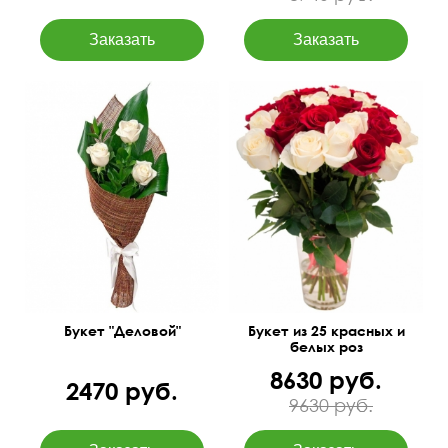
Белые розы, итальянский
русскус, аспидистра,
50 см
35 см
джут.
50 см
30 см
Букет "Деловой"
Букет из 25 красных и
белых роз
8630 руб.
2470 руб.
9630 руб.