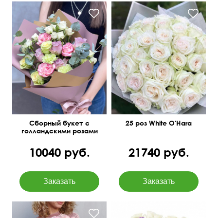
Диантусы, декор, зелень
Крупный махровый бутон
Сборный букет с
25 роз White O'Hara
голландскими розами
"Театр"
10040 руб.
21740 руб.