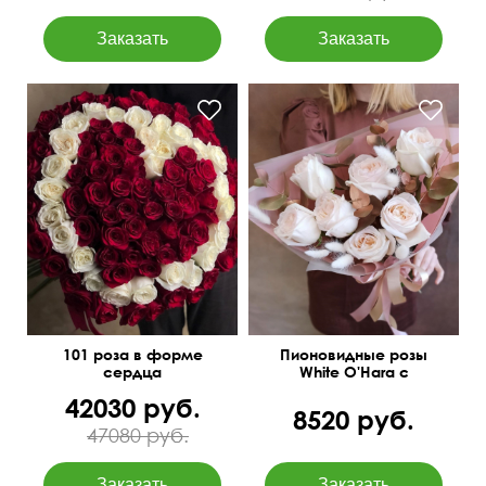
С позолоченным
I love you
эвкалиптом
101 роза в форме
Пионовидные розы
сердца
White O'Hara с
лагурусом
42030 руб.
8520 руб.
47080 руб.