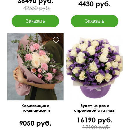
36490 руб.
4430 руб.
42550 руб.
Зелень: бруния, листья
50 см
45 см
питтоспорума
Композиция с
Букет из роз и
тюльпанами и
сиреневой статицы
диантусами "Пируэт"
16190 руб.
9050 руб.
17190 руб.