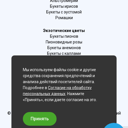
Альстромерии
Букеты ирисов
Букеты с эустомой
Ромашки
Экзотические цветы
Букеты пионов
Пионовидные розы
Букеты анемонов
Букеты с каллами
Букеты с фрезиями
Цимбидиум
Мы используем файлы cookie и другие
Лаванда
средства сохранения предпочтений и
Гиацинты
анализа действий посетителей сайта.
Подробнее в
Согласие на обработку
Мы в соц. сетях:
персональных данных
. Нажмите
«Принять», если даете согласие на это.
Хабаровск
© Delaflor - доставка цветов, 2012-2026
ИП Рыжков Евгений
Вячеславович
Принять
ИНН 540409481687 ОГРН 325547600130383