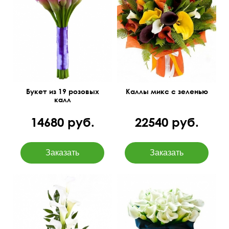
45 см
25 см
45 см
см
Букет из 19 розовых
Каллы микс с зеленью
калл
14680 руб.
22540 руб.