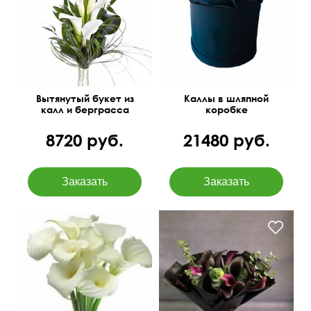
60 см
35 см
30 см
25 см
Вытянутый букет из
Каллы в шляпной
калл и берграсса
коробке
8720 руб.
21480 руб.
40 см
20 см
45 см
35 см