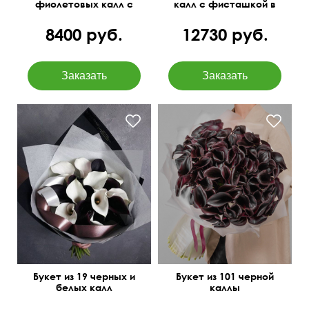
фиолетовых калл с
калл с фисташкой в
ветками лимониума
упаковке
8400 руб.
12730 руб.
Букет из 19 черных и
Букет из 101 черной
белых калл
каллы