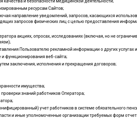
я качества и безопасности медицинской деятельности;
изированным ресурсам Сайтов;
лючая направление уведомлений, запросов, касающихся использован
ходящих запросов физических лиц с целью предоставления информ
ратора акциях, опросах, исследованиях (включая, но не огранич
язи);
авления Пользователю рекламной информации о других услугах и
е и функционирования веб-сайта;
тем заключения, исполнения и прекращения договоров;
хранности имущества;
 проверки знаний работников Оператора;
атора;
онифицированный) учет работников в системе обязательного пенс
власти и иные уполномоченные организации требуемых форм отчет