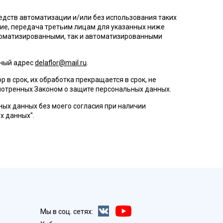
дств автоматизации и/или без использования таких
ание, передача третьим лицам для указанных ниже
томатизированными, так и автоматизированными
нный адрес
delaflor@mail.ru
.
в срок, их обработка прекращается в срок, не
мотренных Законом о защите персональных данных.
ых данных без моего согласия при наличии
ых данных".
Мы в соц. сетях: