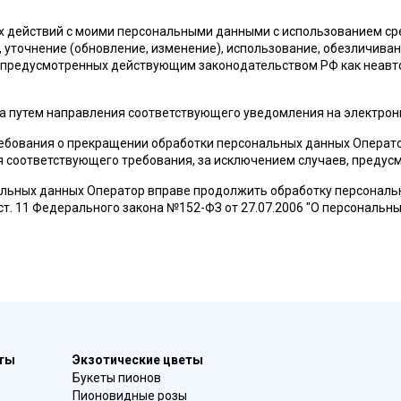
 действий с моими персональными данными с использованием сре
е, уточнение (обновление, изменение), использование, обезличив
, предусмотренных действующим законодательством РФ как неав
ва путем направления соответствующего уведомления на электро
ебования о прекращении обработки персональных данных Оператор 
 соответствующего требования, за исключением случаев, предус
альных данных Оператор вправе продолжить обработку персональн
 ч. 2 ст. 11 Федерального закона №152-ФЗ от 27.07.2006 "О персональн
еты
Экзотические цветы
Букеты пионов
Пионовидные розы