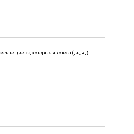
ь те цветы, которые я хотела (｡◕‿◕｡)