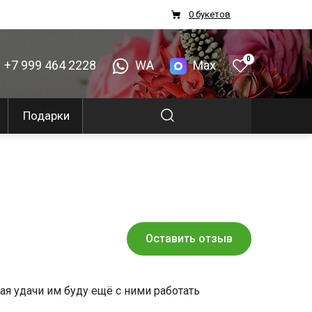
0 букетов
0
+7 999 464 2228
WA
Max
Подарки
Оставить отзыв
я удачи им буду ещё с ними работать