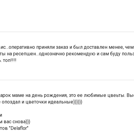
с…оперативно приняли заказ и был доставлен менее, чем 
еты на ресепшен…однозначно рекомендую и сам буду пользо
 топ!!!!
арок маме на день рождения, это ее любимые цвеьты. Вы
 опоздал и цветочки идеальные))))))
и
 вас снова)))
ов "Delaflor"