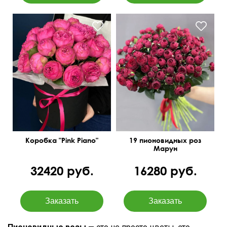
Розовые пионовидные
Розы Спрей, высота 40-50
розы высочайшего
см.
качества
Коробка "Pink Piano"
19 пионовидных роз
Марун
32420 руб.
16280 руб.