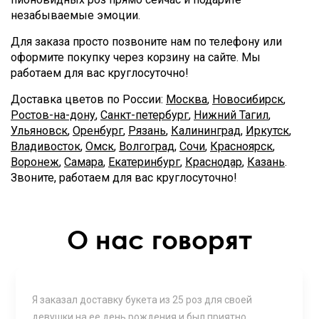
незабываемые эмоции.
Для заказа просто позвоните нам по телефону или
оформите покупку через корзину на сайте. Мы
работаем для вас круглосуточно!
Доставка цветов по России:
Москва
,
Новосибирск
,
Ростов-на-дону
,
Санкт-петербург
,
Нижний Тагил
,
Ульяновск
,
Оренбург
,
Рязань
,
Калининград
,
Иркутск
,
Владивосток
,
Омск
,
Волгоград
,
Сочи
,
Красноярск
,
Воронеж
,
Самара
,
Екатеринбург
,
Краснодар
,
Казань
.
Звоните, работаем для вас круглосуточно!
О нас говорят
Я заказал доставку букета из 25 роз для своей
девушки на ее день рождения и был приятно