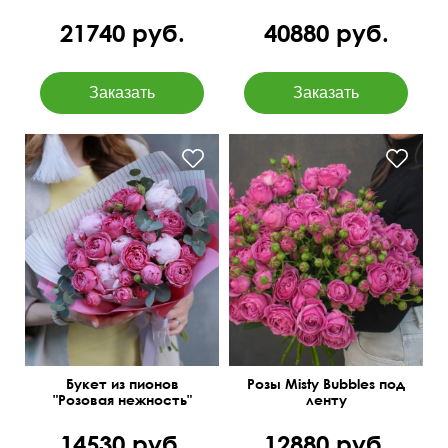
роскошь"
21740 руб.
40880 руб.
Кустовые розы, пионы,
50 см
50 см
эвкалипт baby blue
Букет из пионов
Розы Misty Bubbles под
"Розовая нежность"
ленту
14530 руб.
12880 руб.