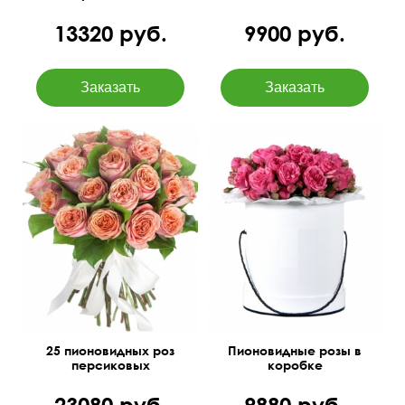
13320 руб.
9900 руб.
Добавлены листья
Кенийская роза 40 см
салала
(сорт шрабы), оазис
25 пионовидных роз
Пионовидные розы в
персиковых
коробке
23080 руб.
9880 руб.