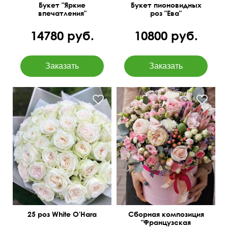
Букет "Яркие
Букет пионовидных
впечатления"
роз "Ева"
14780 руб.
10800 руб.
Протея King, эвкалипт
Крупный махровый бутон
Беби блу, пионная роза,
лимониум
25 роз White O'Hara
Сборная композиция
"Французская