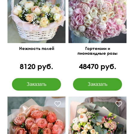
Розы, гипсофила, зелень,
Белые и розовые
оазис, корзина плетёная,
сочетания
бант
Нежность полей
Гортензии и
пионовидные розы
O'Hara
8120 руб.
48470 руб.
Композиция из премиум
С добавлением пистации
цветов