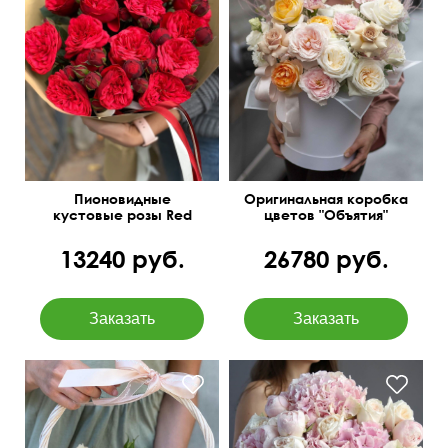
Роза кустовая
пионовидная, диантусы,
эустома, гипсофила,
тишью, перья, оазис.
Пионовидные
Оригинальная коробка
кустовые розы Red
цветов "Объятия"
Piano
13240 руб.
26780 руб.