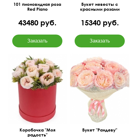
101 пионовидная роза
Букет невесты с
Red Piano
красными розами
43480 руб.
15340 руб.
Нежная роза, фисташка,
Ароматная роза с
шляпная коробка
большим бутоном в
маленькая,
упаковке из джута.
флористический оазис
Коробочка "Моя
Букет "Рандеву"
радость"