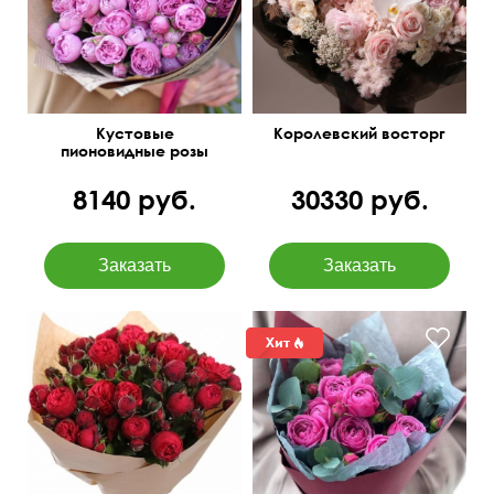
сухоцветы
Кустовые
Королевский восторг
пионовидные розы
Бомбастик Баблс
8140 руб.
30330 руб.
Упаковка: крафт, лента
50 см
35 см