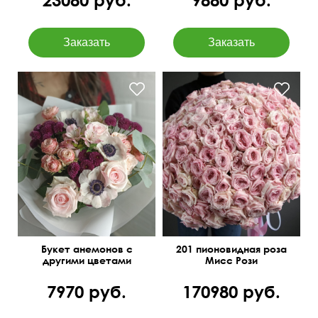
Анемоны, пионовидны
розы бомбастик, сантини,
Нежно-розовая роза 40-
альстромерия, эвкалипт
50 см, атласная лента.
Цинера
Букет анемонов с
201 пионовидная роза
другими цветами
Мисс Рози
7970 руб.
170980 руб.