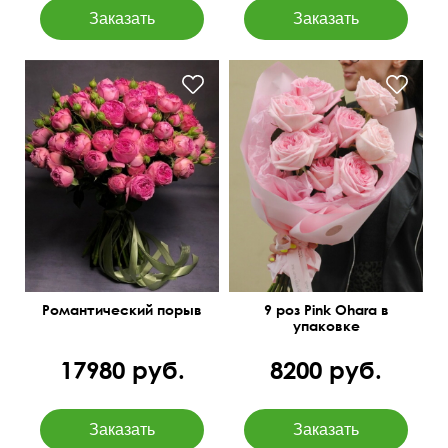
21 ветка розы Пинк Пиано
40 см
35 см
50 см
40 см
Романтический порыв
9 роз Pink Ohara в
упаковке
17980 руб.
8200 руб.