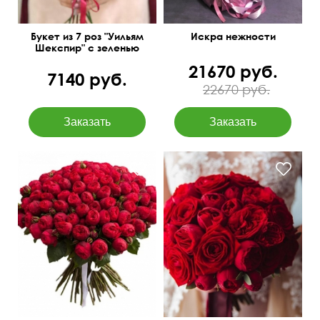
Букет из 7 роз "Уильям
Искра нежности
Шекспир" с зеленью
21670 руб.
7140 руб.
22670 руб.
Доставка букета
Одиночные и кустовые
бесплатно
пионовидные розы.
50 см
60 см