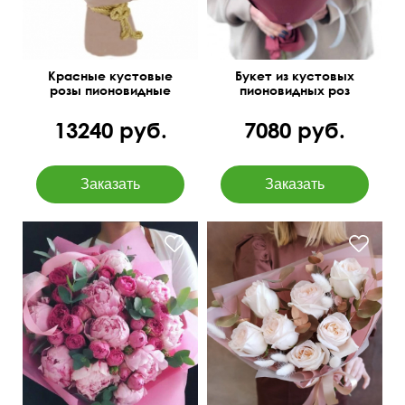
Красные кустовые
Букет из кустовых
розы пионовидные
пионовидных роз
"Кокетка"
13240 руб.
7080 руб.
Пионы Голландия 11,
С позолоченным
кустовые розы, эвкалипт
эвкалиптом
парвифолия 3