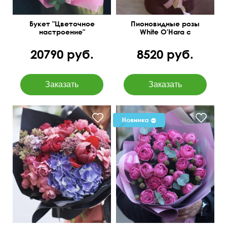
Букет "Цветочное
Пионовидные розы
настроение"
White O'Hara с
лагурусом
20790 руб.
8520 руб.
Кустовая роза
пионовидная, гвоздика
лунная, гортензия, пион,
сирень