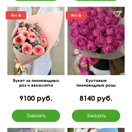
40 см
35 см
Букет из пионовидных
Кустовые
роз и эвкалипта
пионовидные розы
"Сара"
Мисти Баблс
9100 руб.
8140 руб.