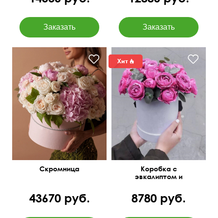
Пионовидные розы White
O'Hara - 35, pions - 6,
hydrangea - 3, большая
коробка для цветов - 1,
оазис - 3
Скромница
Коробка с
эвкалиптом и
пионовидными розами
43670 руб.
8780 руб.