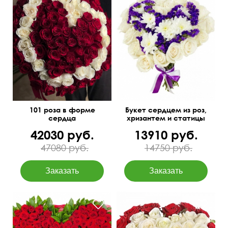
I love you
50 см
35 см
101 роза в форме
Букет сердцем из роз,
сердца
хризантем и статицы
42030 руб.
13910 руб.
47080 руб.
14750 руб.