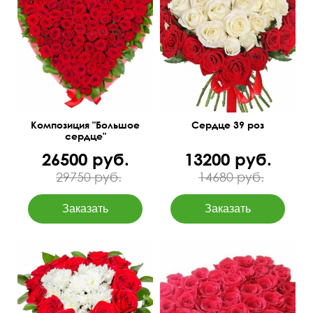
На оазисе
50 см
40 см
20 см
50 см
Композиция "Большое
Сердце 39 роз
сердце"
26500 руб.
13200 руб.
29750 руб.
14680 руб.
На проволочном каркасе