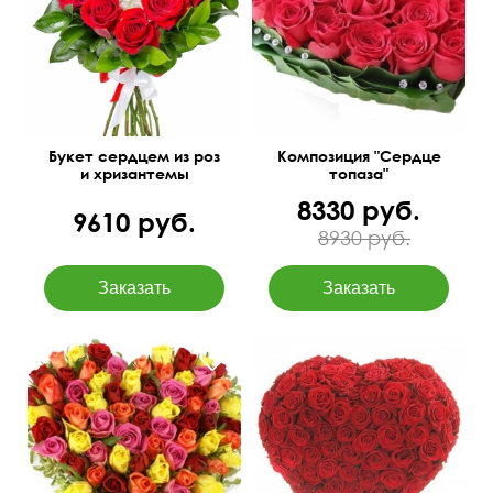
15 см
20 см
50 см
30 см
Букет сердцем из роз
Композиция "Сердце
и хризантемы
топаза"
"Валентинка"
8330 руб.
9610 руб.
8930 руб.
15 см
20 см
60 см
65 см