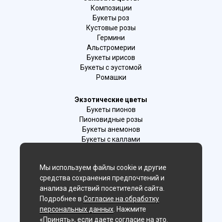
Композиции
Букеты роз
Кустовые розы
Гермини
Альстромерии
Букеты ирисов
Букеты с эустомой
Ромашки
Экзотические цветы
Букеты пионов
Пионовидные розы
Букеты анемонов
Букеты с каллами
Букеты с фрезиями
Цимбидиум
Мы используем файлы cookie и другие
Лаванда
средства сохранения предпочтений и
Гиацинты
анализа действий посетителей сайта.
Подробнее в
Согласие на обработку
Мы в соц. сетях:
персональных данных
. Нажмите
«Принять», если даете согласие на это.