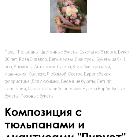
Розы
Тюльпаны
Цветочные букеты
Букеты на 8 марта
Букет
30 лет
Роза Эквадор
Белые розы
Диантусы
Букеты из 9-11
роз
Анемоны
Авторские букеты
Коробки с розами
Извинения
Коллеге
Любимой
Сестре
Европейская
флористика
Для любимых
Весенние букеты
Летняя
коллекция
Сказать спасибо цветами
Букеты Барби
Белые
букеты
Розовые букеты
Композиция с
тюльпанами и
диантусами "Пируэт"