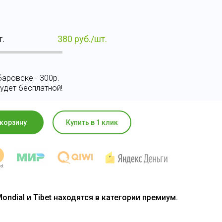
т.
380
руб./шт.
аровске - 300р.
будет бесплатной!
 корзину
Купить в 1 клик
ondial и Tibet находятся в категории премиум.