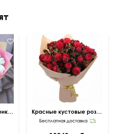
ят
Букет гербер с гиперикумом
Красные кустовые розы пионовидные