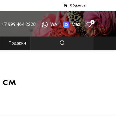
0 букетов
0
+7 999 464 2228
WA
Max
Подарки
0 см