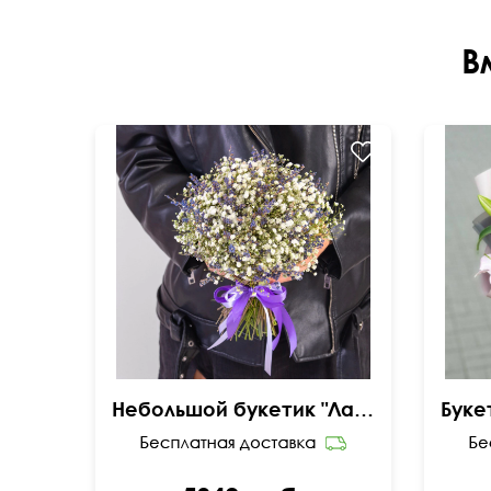
В
Небольшой букетик "Лавандовый закат"