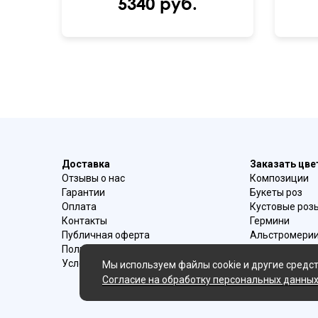
5340 руб.
Доставка
Заказать цв
Отзывы о нас
Композиции
Гарантии
Букеты роз
Оплата
Кустовые роз
Контакты
Гермини
Публичная оферта
Альстромери
Политика конфиденциальности
Букеты ирисо
Условия возврата
Букеты с эуст
Мы используем файлы cookie и другие средст
Ромашки
Согласие на обработку персональных данны