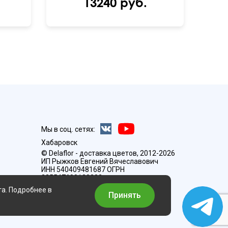
13240 руб.
Мы в соц. сетях:
Хабаровск
© Delaflor - доставка цветов, 2012-2026
ИП Рыжков Евгений Вячеславович
ИНН 540409481687 ОГРН
325547600130383
та. Подробнее в
Принять