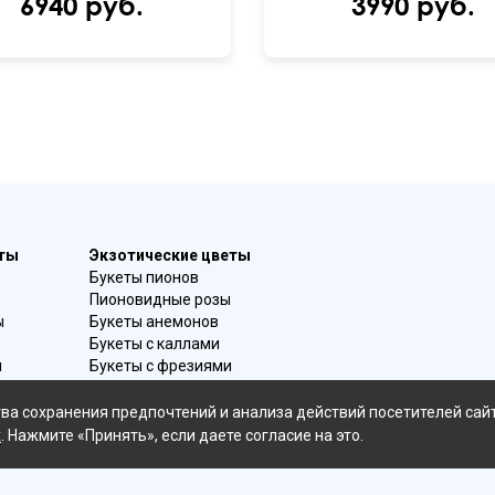
6940 руб.
3990 руб.
еты
Экзотические цветы
Букеты пионов
Пионовидные розы
ы
Букеты анемонов
Букеты с каллами
и
Букеты с фрезиями
в
Цимбидиум
омой
Лаванда
ва сохранения предпочтений и анализа действий посетителей сай
Гиацинты
х
. Нажмите «Принять», если даете согласие на это.