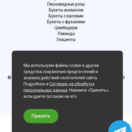
Пионовидные розы
Букеты анемонов
Букеты с каллами
Букеты с фрезиями
Цимбидиум
Лаванда
Гиацинты
Мы в соц. сетях:
Мы используем файлы cookie и другие
Хабаровск
средства сохранения предпочтений и
© Delaflor - доставка цветов, 2012-2026
ИП Рыжков Евгений
анализа действий посетителей сайта.
Вячеславович
Подробнее в
Согласие на обработку
ИНН 540409481687 ОГРН 325547600130383
персональных данных
. Нажмите «Принять»,
если даете согласие на это.
Принять