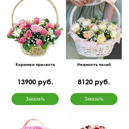
Роза, гермини,
Розы, гипсофила, зелень,
альстромерия, тюльпаны,
оазис, корзина плетёная,
гипсофила
бант
40 см
40 см
Корзинка прелесть
Нежность полей
13900 руб.
8120 руб.