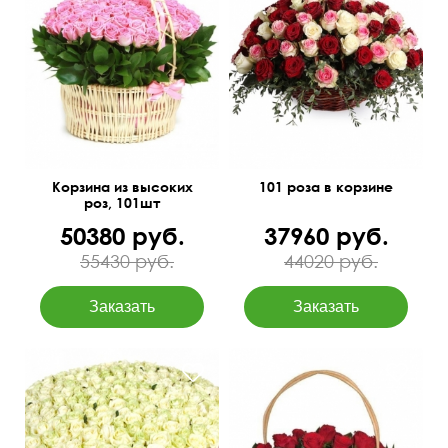
С итальянским рускусом
70 см
75 см
60 см
80 см
Корзина из высоких
101 роза в корзине
роз, 101шт
50380 руб.
37960 руб.
55430 руб.
44020 руб.
251 роза, орхидеи