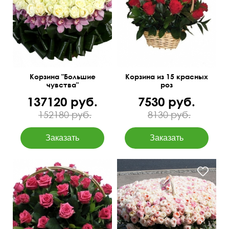
(цимбидиум), аспидистра,
С рускусом
салал, оазис.
45 см
35 см
60 см
80 см
Корзина "Большие
Корзина из 15 красных
чувства"
роз
137120 руб.
7530 руб.
152180 руб.
8130 руб.
Смотрится потрясающе!
75 см
65 см