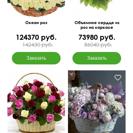
Океан роз
Объемное сердце из
роз на каркасе
124370 руб.
73980 руб.
142430 руб.
86040 руб.
Твидии, статица,
суккуленты, матиолы,
50 см
60 см
клематисы, папоротник и
др.