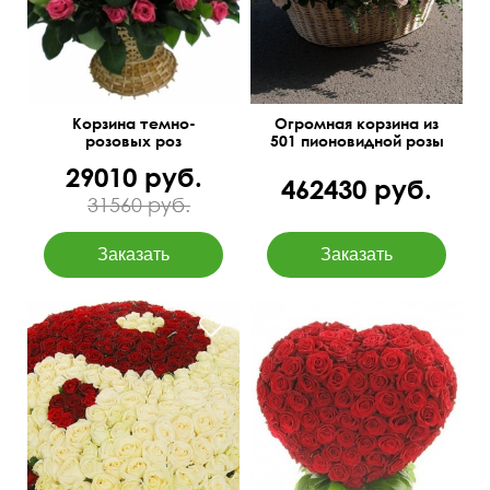
Корзина темно-
Огромная корзина из
розовых роз
501 пионовидной розы
29010 руб.
462430 руб.
31560 руб.
Гигантская корзина из 301
60 см
65 см
розы, аспидистра, оазис