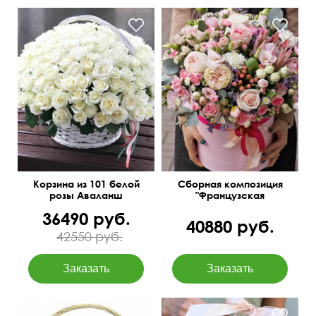
Протея King, эвкалипт
Оформление лентами
Беби блу, пионная роза,
лимониум
Корзина из 101 белой
Сборная композиция
розы Аваланш
"Французская
роскошь"
36490 руб.
40880 руб.
42550 руб.