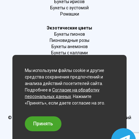
Букеты ирисов
Букеты с эустомой
Ромашки
Экзотические цветы
Букеты пионов
Пионовидные розы
Букеты анемонов
Букеты с каллами
Букеты с фрезиями
Цимбидиум
Мы используем файлы cookie и другие
Лаванда
средства сохранения предпочтений и
Гиацинты
анализа действий посетителей сайта.
Подробнее в
Согласие на обработку
Мы в соц. сетях:
персональных данных
. Нажмите
«Принять», если даете согласие на это.
Хабаровск
© Delaflor - доставка цветов, 2012-2026
ИП Рыжков Евгений
Вячеславович
Принять
ИНН 540409481687 ОГРН 325547600130383