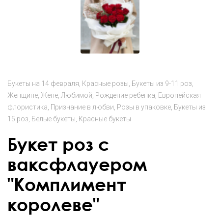
Букеты на 14 февраля
Красные розы
Букеты из 9-11 роз
Женщине
Жене
Любимой
Рождение ребенка
Европейская
флористика
Признание в любви
Розы в упаковке
Букеты из
15 роз
Белые букеты
Красные букеты
Букет роз с
ваксфлауером
"Комплимент
королеве"