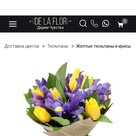
0
Дарим Чувства
Доставка цветов
Тюльпаны
Желтые тюльпаны и ирисы