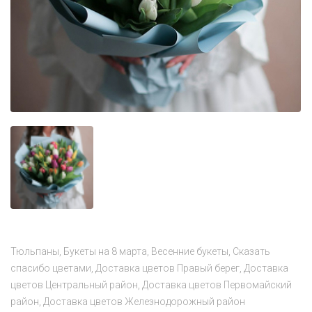
Тюльпаны
Букеты на 8 марта
Весенние букеты
Сказать
спасибо цветами
Доставка цветов Правый берег
Доставка
цветов Центральный район
Доставка цветов Первомайский
район
Доставка цветов Железнодорожный район