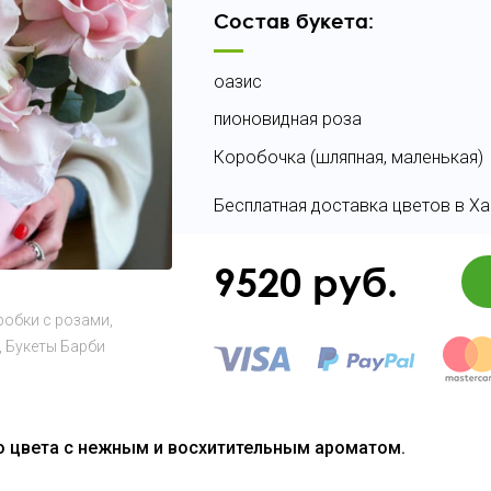
Состав букета:
оазис
пионовидная роза
Коробочка (шляпная, маленькая)
Бесплатная доставка цветов в Х
9520
руб.
робки с розами
Букеты Барби
 цвета с нежным и восхитительным ароматом.