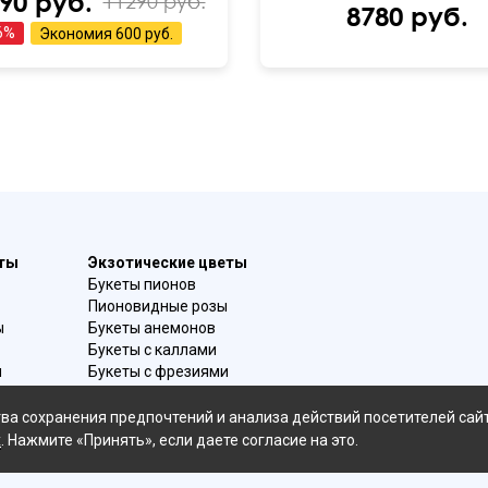
90 руб.
11290 руб.
8780 руб.
6
%
Экономия
600 руб.
еты
Экзотические цветы
Букеты пионов
Пионовидные розы
ы
Букеты анемонов
Букеты с каллами
и
Букеты с фрезиями
в
Цимбидиум
омой
Лаванда
ва сохранения предпочтений и анализа действий посетителей сай
Гиацинты
х
. Нажмите «Принять», если даете согласие на это.