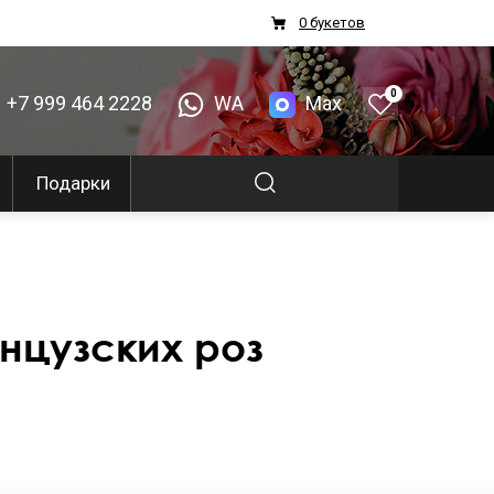
0 букетов
0
+7 999 464 2228
WA
Max
Подарки
нцузских роз