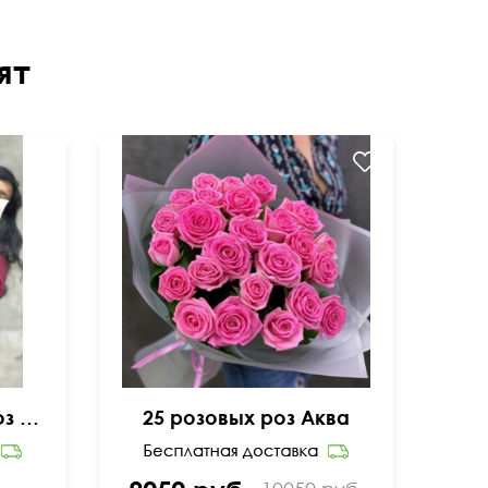
ят
Букет вывернутых роз Эксплорер
25 розовых роз Аква