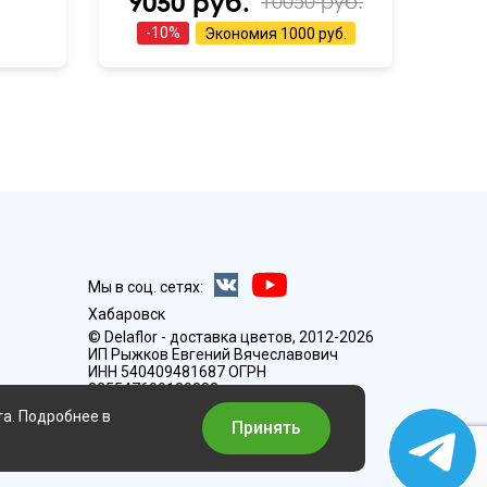
9050 руб.
10050 руб.
-
10
%
Экономия
1000 руб.
Мы в соц. сетях:
Хабаровск
© Delaflor - доставка цветов, 2012-2026
ИП Рыжков Евгений Вячеславович
ИНН 540409481687 ОГРН
325547600130383
та. Подробнее в
Принять