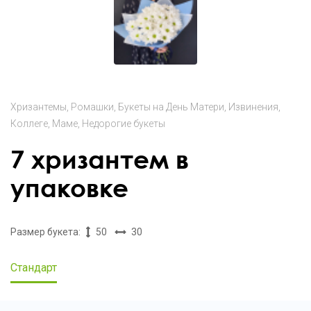
Хризантемы
Ромашки
Букеты на День Матери
Извинения
Коллеге
Маме
Недорогие букеты
7 хризантем в
упаковке
Размер букета:
50
30
Стандарт