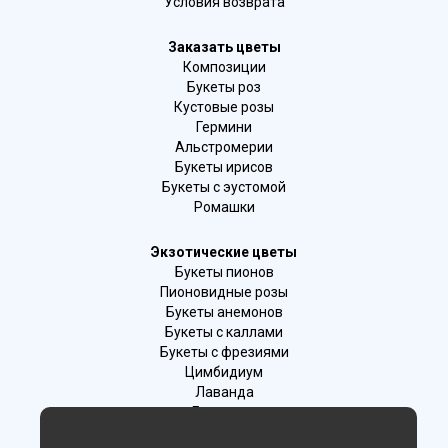
Условия возврата
Заказать цветы
Композиции
Букеты роз
Кустовые розы
Гермини
Альстромерии
Букеты ирисов
Букеты с эустомой
Ромашки
Экзотические цветы
Букеты пионов
Пионовидные розы
Букеты анемонов
Букеты с каллами
Букеты с фрезиями
Цимбидиум
Лаванда
Гиацинты