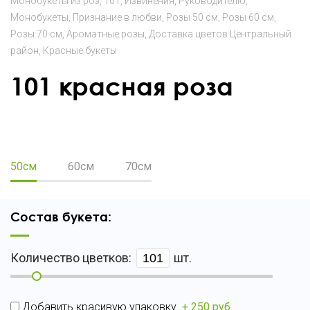
Монобукеты из роз
101
Извинения
Руководителю
Монобукеты
Признание в любви
Розы 50 см
Розы 60 см
Розы 70 см
Ароматные розы
Доставка цветов Центральный
район
Красные букеты
101 красная роза
50
70
50см
60см
70см
Состав букета:
Количество цветков:
шт.
Добавить красивую упаковку
+ 250 руб.