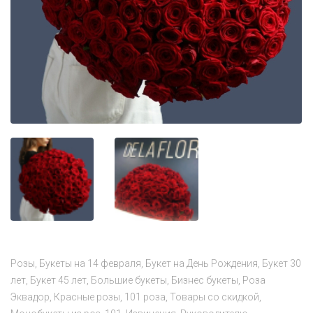
Розы
Букеты на 14 февраля
Букет на День Рождения
Букет 30
лет
Букет 45 лет
Большие букеты
Бизнес букеты
Роза
Эквадор
Красные розы
101 роза
Товары со скидкой