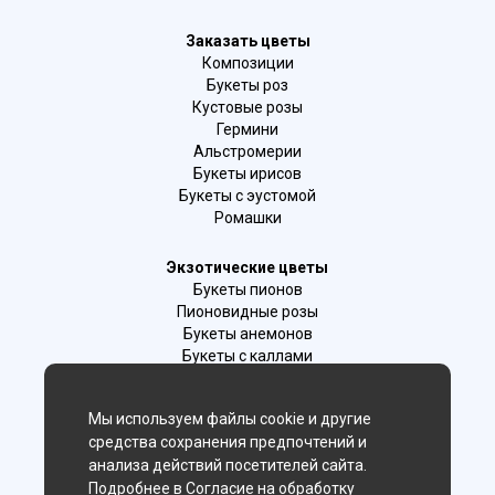
Заказать цветы
Композиции
Букеты роз
Кустовые розы
Гермини
Альстромерии
Букеты ирисов
Букеты с эустомой
Ромашки
Экзотические цветы
Букеты пионов
Пионовидные розы
Букеты анемонов
Букеты с каллами
Букеты с фрезиями
Цимбидиум
Мы используем файлы cookie и другие
Лаванда
средства сохранения предпочтений и
Гиацинты
анализа действий посетителей сайта.
Подробнее в
Согласие на обработку