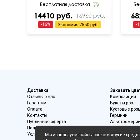
14410 руб.
68
16960 руб.
-
16
%
-
1
Экономия
2550 руб.
Доставка
Заказать цв
Отзывы о нас
Композиции
Гарантии
Букеты роз
Оплата
Кустовые роз
Контакты
Гермини
Публичная оферта
Альстромери
Политика конфиденциальности
Букеты ирисо
Условия возврата
Букеты с эуст
Мы используем файлы cookie и другие средст