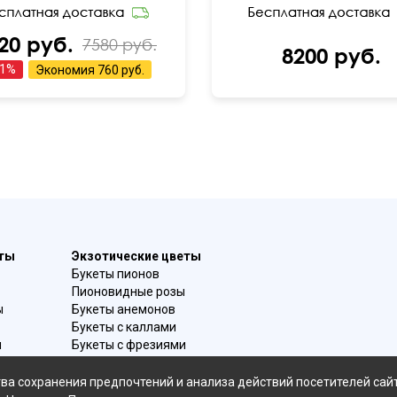
20 руб.
7580 руб.
8200 руб.
1
%
Экономия
760 руб.
еты
Экзотические цветы
Букеты пионов
Пионовидные розы
ы
Букеты анемонов
Букеты с каллами
и
Букеты с фрезиями
в
Цимбидиум
омой
Лаванда
ва сохранения предпочтений и анализа действий посетителей сай