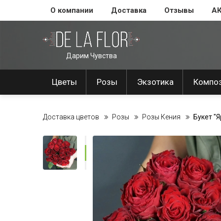
О компании
Доставка
Отзывы
А
Дарим Чувства
Цветы
Розы
Экзотика
Компо
Доставка цветов
Розы
Розы Кения
Букет "Я