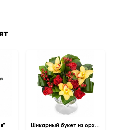
ят
я"
Шикарный букет из орхидеи и роз