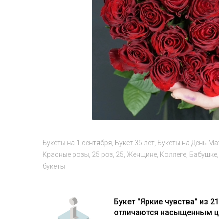
Букеты на 1 сентября
Букет 35 лет
Букеты на День Ма
Красные розы
25 роз
25
Женщине
Коллеге
Бабушке
букеты
Букет "Яркие чувства" из 
отличаются насыщенным цв