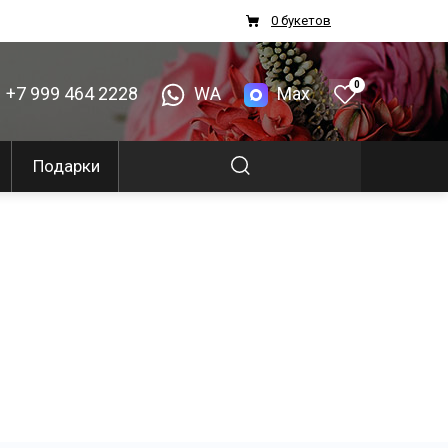
0 букетов
0
+7 999 464 2228
WA
Max
Подарки
я