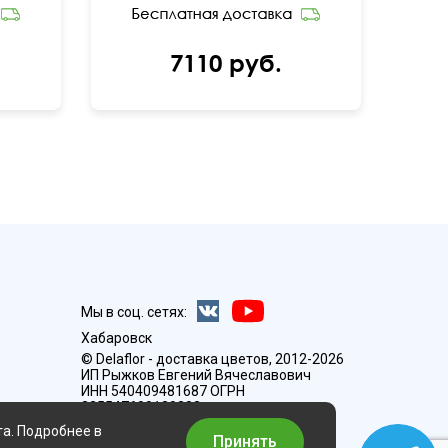
7110 руб.
Мы в соц. сетях:
Хабаровск
© Delaflor - доставка цветов, 2012-2026
ИП Рыжков Евгений Вячеславович
ИНН 540409481687 ОГРН
325547600130383
та. Подробнее в
Принять