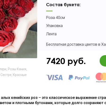
Состав букета:
Роза 40см
Упаковка
Лента
Бесплатная доставка цветов в Х
7420
руб.
тери
Розы Кения
Сестре
Красные
21 алых кенийских роз – это классическое выражение стр
етом и плотными бутонами, которые долго сохраняют 