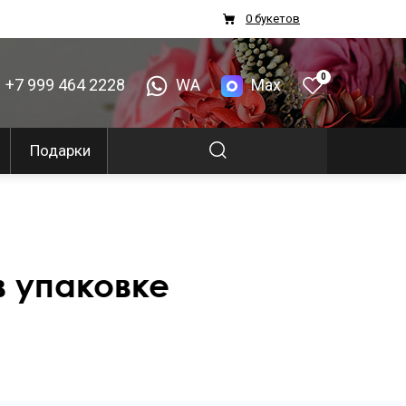
0 букетов
0
+7 999 464 2228
WA
Max
Подарки
в упаковке