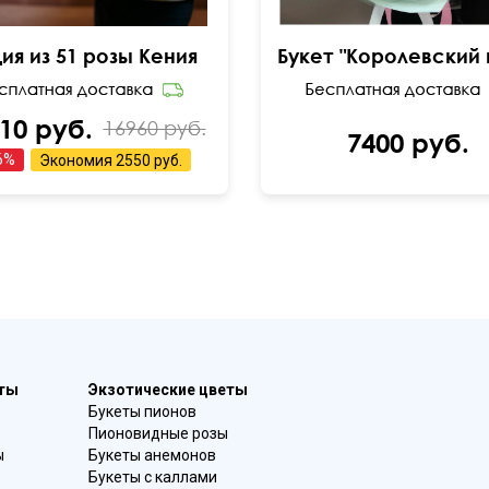
ия из 51 розы Кения
10 руб.
16960 руб.
7400 руб.
6
%
Экономия
2550 руб.
еты
Экзотические цветы
Букеты пионов
Пионовидные розы
ы
Букеты анемонов
Букеты с каллами